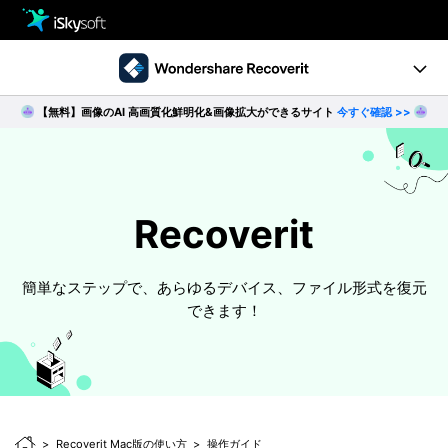
製品
製品活用事例
【無料】画像のAI 高画質化鮮明化&画像拡大ができるサイト
今すぐ確認 >>
クリエイティビティ
Ver10.0新機能
ストア
製品ページ
サポート
Recoverit
操作ガイド
ダウンロード
データ復元事例
簡単なステップで、あらゆるデバイス、ファイル形式を復元
できます！
パソコン復元
動作環境
• Windowsデータ復元
• Macデータ復元
無料ダウンロード
今すぐ購入
• クラッシュしたパソコンから復元
• ゴミ箱復元
Recoverit Mac版の使い方
操作ガイド