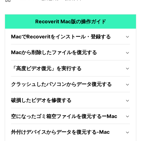
外付けデバイス復元
• SDカード復元
• USB復元
Recoverit Mac版の操作ガイド
• HDD復元
MacでRecoveritをインストール・登録する
その他の復元
• ファイル復元
Macから削除したファイルを復元する
• OFFICE復元
• ビデオ修復・復元
• データ復元ソフトレビュー
「高度ビデオ復元」を実行する
詳しくは >
クラッシュしたパソコンからデータ復元する
破損したビデオを修復する
空になったゴミ箱空ファイルを復元するーMac
外付けデバイスからデータを復元する-Mac