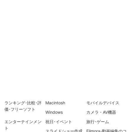
ランキング･比較･評
Macintosh
モバイルデバイス
価･フリーソフト
Windows
カメラ・AV機器
エンターテインメン
祝日･イベント
旅行･ゲーム
ト
スライドショー作成
Filmora-動画編集のコ