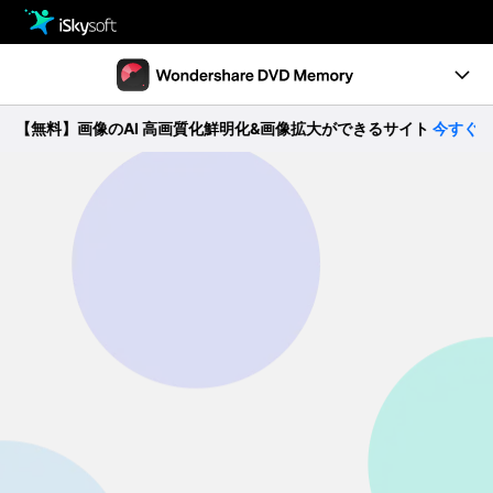
製品
製品活用事例
Utility
【無料】画像のAI 高画質化鮮明化&画像拡大ができるサイト
今すぐ確認 
製品機能
ストア
ガイド
ダウンロード
動作環境
サポート
無料ダウンロード
購入する