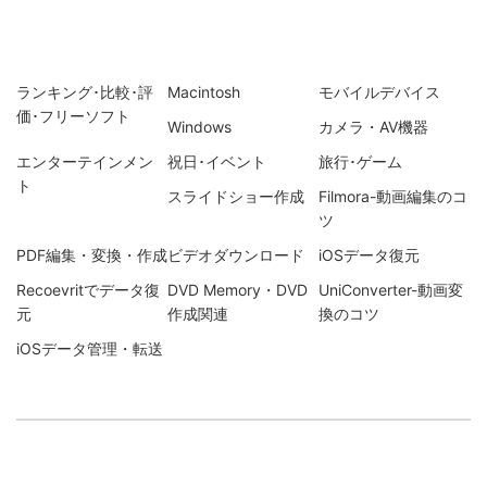
ランキング･比較･評
Macintosh
モバイルデバイス
価･フリーソフト
Windows
カメラ・AV機器
エンターテインメン
祝日･イベント
旅行･ゲーム
ト
スライドショー作成
Filmora-動画編集のコ
ツ
PDF編集・変換・作成
ビデオダウンロード
iOSデータ復元
Recoevritでデータ復
DVD Memory・DVD
UniConverter-動画変
元
作成関連
換のコツ
iOSデータ管理・転送