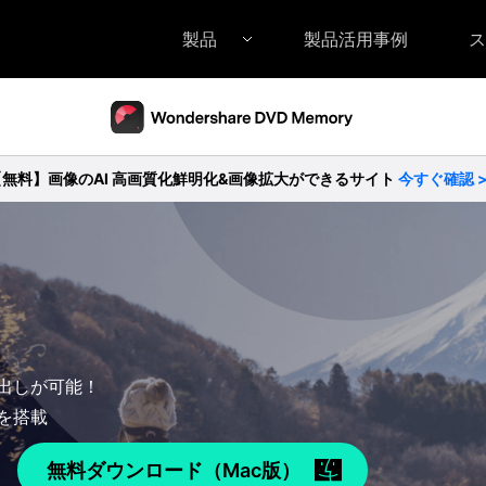
製品
製品活用事例
ス
Filmora（フィモーラ）
UniConverter(スーパーメディア変換
DVD
• Filmora for Windows
• UniConverter for Windows
• DV
【無料】画像のAI 高画質化鮮明化&画像拡大ができるサイト
今すぐ確認 
• Filmora for Mac
• UniConverter for Mac
• DV
出しが可能！
を搭載
無料ダウンロード（Mac版）