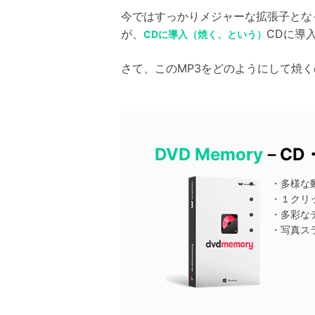
今ではすっかりメジャーな拡張子とな
が、
CDに導
CDに導入（焼く、という）
さて、このMP3をどのようにして焼
DVD Memory
－CD
・多様な動
・１クリッ
・多彩なテ
・写真スラ