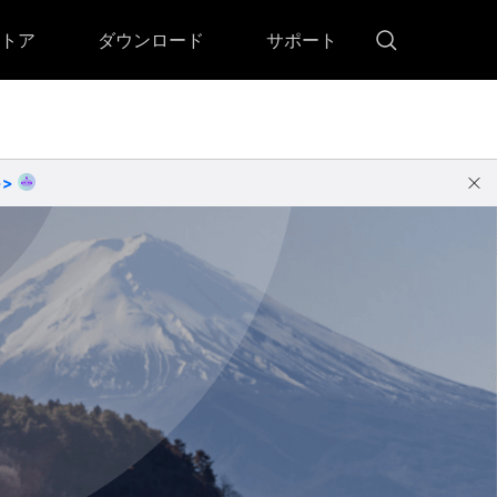
トア
ダウンロード
サポート
!)
 Memory（DVDメモリー）
D Memory for Windows
>>
D Memory for Mac