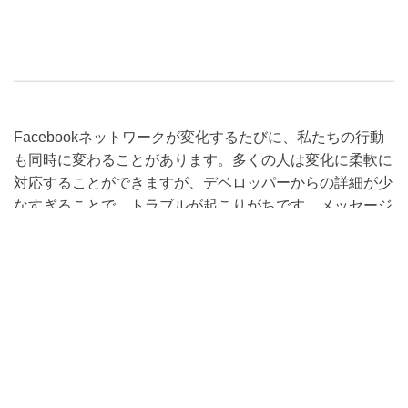
Facebookネットワークが変化するたびに、私たちの行動
も同時に変わることがあります。多くの人は変化に柔軟に
対応することができますが、デベロッパーからの詳細が少
なすぎることで、トラブルが起こりがちです。メッセージ
の中には本当に重要なものもあり、可能な限り保管してお
きたいものです。この記事でご紹介したヒントとコツでよ
り生活しやすくなるでしょう。詳細をしっかり読んで確認
してください。もちろん最初は
「iSkysoft Toolbox- iPhone
の使用が良い経験となるでしょう。全ての新
データ復元」
しいアプローチとiデバイスの全てのコンテンツの使用に
よって、保存され後で見ることができるようになります。