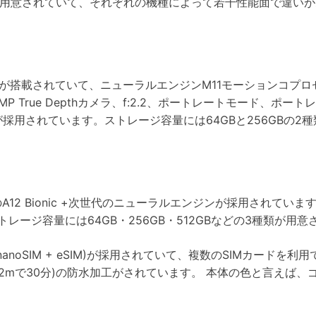
式が用意されていて、それぞれの機種によって若干性能面で違い
iOS11が搭載されていて、ニューラルエンジンM11モーションコ
P True Depthカメラ、f:2.2、ポートレートモード、ポー
が採用されています。ストレージ容量には64GBと256GBの2
A12 Bionic +次世代のニューラルエンジンが採用されています
ージ容量には64GB・256GB・512GBなどの3種類が用意
nanoSIM + eSIM)が採用されていて、複数のSIMカードを
水深2mで30分)の防水加工がされています。 本体の色と言え