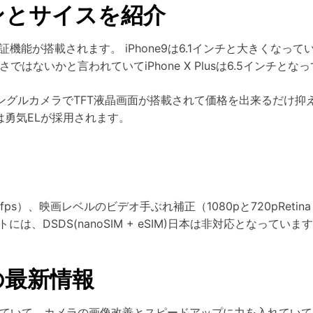
インとサイスを紹介
証機能が搭載されます。 iPhone9は6.1インチと大きくなってい
ではないかと言われていてiPhone X Plusは6.5インチとな
ングルカメラでTFT液晶画面が搭載されて価格を出来るだけ抑えていま
には勇気ELが採用されます。
s）、映画レベルのビデオ手ぶれ補正（1080pと720pRetina
は、DSDS(nanoSIM + eSIM)日本は非対応となっていま
他の最新情報
されていて、カメラの画像改善とスピードアップに力を入れていて、