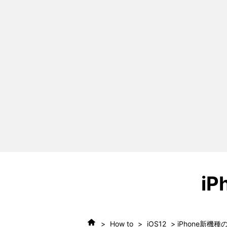
i
>
How to
>
iOS12
> iPhone新機