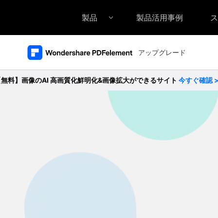
製品
製品活用事例
ス
アップグレード
Filmora（フィモーラ）
UniConverter(スーパーメディア変換
DVD
• Filmora for Windows
• UniConverter for Windows
• DV
【無料】画像のAI 高画質化鮮明化&画像拡大ができるサイト
今すぐ確認 
• Filmora for Mac
• UniConverter for Mac
• DV