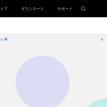
トア
ダウンロード
サポート
!)
 Memory（DVDメモリー）
D Memory for Windows
>>
D Memory for Mac