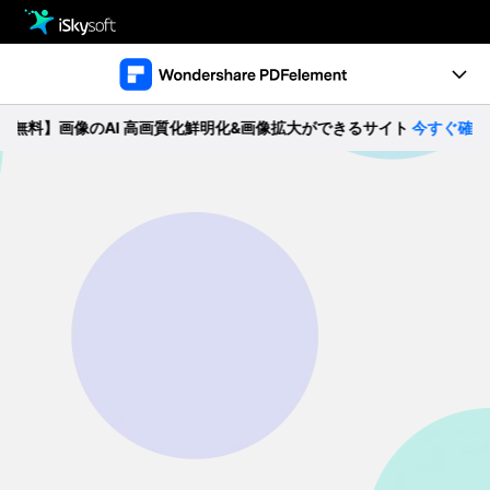
製品
製品活用事例
Utility
料】画像のAI 高画質化鮮明化&画像拡大ができるサイト
今すぐ確認 >>
製品機能
ストア
ガイド
ダウンロード
動作環境
サポート
製品比較
無料ダウンロード
購入する