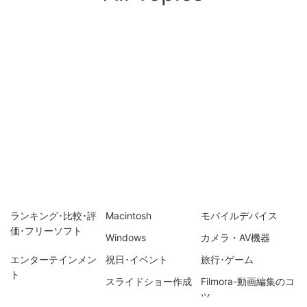
ランキング･比較･評
Macintosh
モバイルデバイス
価･フリーソフト
Windows
カメラ・AV機器
エンターテインメン
祝日･イベント
旅行･ゲーム
ト
スライドショー作成
Filmora-動画編集のコ
ツ