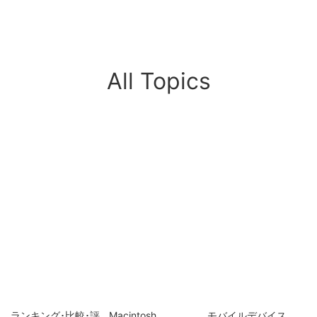
All Topics
ランキング･比較･評
Macintosh
モバイルデバイス