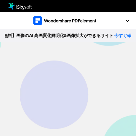
製品
製品活用事例
Utility
料】画像のAI 高画質化鮮明化&画像拡大ができるサイト
今すぐ確認 >>
製品機能
ストア
ガイド
ダウンロード
動作環境
サポート
製品比較
無料ダウンロード
購入する