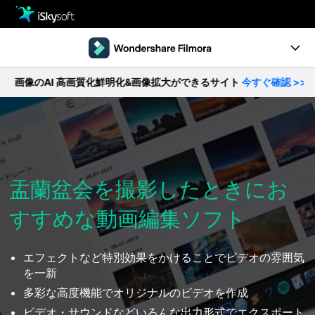
製品
製品活用事例
Utility
AI 高画質化鮮明化&画像拡大ができるサイト
今すぐ確認 >>
【
製品ページ
ストア
Filmstock
ダウンロード
操作ガイド
サポート
動作環境
盂蘭盆会を撮影したときにお
すすめな動画編集ソフト
動画編集の基本とコツ
無料ダウンロード
今すぐ購入
エフェクトなど特別効果をかけることでビデオの雰囲気
を一新
多彩な高度機能でオリジナルのビデオを作成
ビデオ・サウンドなどいろんな出力形式でエクスポート