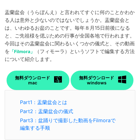
盂蘭盆会（うらぼんえ）と言われてすぐに何のことかわか
る人は意外と少ないのではないでしょうか。盂蘭盆会と
は、いわゆるお盆のことです。毎年８月15日前後になる
と、ご先祖様を偲ぶための行事が全国各地で行われます。
今回はその盂蘭盆会に関わるいくつかの儀式と、その動画
を
（フィモーラ）というソフトで編集する方法
「Filmora」
について紹介します。
無料ダウンロード
無料ダウンロード
mac
windows
Part1：盂蘭盆会とは
Part2：盂蘭盆会の儀式
Part3：盆踊りで撮影した動画をFilmoraで
編集する手顺