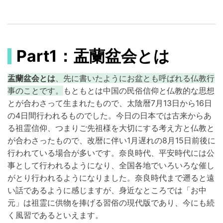
Part1：盂蘭盆会とは
盂蘭盆会とは
、先に書いたようにお盆とも呼ばれる仏教行
事のことです。
もともとは中国の民俗信仰と仏教的な思想
とが合わさって生まれたもので、太陰暦7月13日から16日
の4日間行われるものでした。今日の日本では古来からあ
る祖霊信仰、つまりご先祖様を大切にする考え方と仏教と
が合わさったもので、改暦に伴い1月遅れの8月15日前後に
行われている場合が多いです。奈良時代、平安時代には公
事として行われるようになり、全国各地でいろいろな催し
がとり行われるようになりました。奈良時代まで遡ると遠
い話であるように感じますが、身近なところでは「お中
元」は祖霊に供物を捧げる習俗の現代版であり、今にも続
く風習であるといえます。