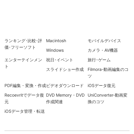
ランキング･比較･評
Macintosh
モバイルデバイス
価･フリーソフト
Windows
カメラ・AV機器
エンターテインメン
祝日･イベント
旅行･ゲーム
ト
スライドショー作成
Filmora-動画編集のコ
ツ
PDF編集・変換・作成
ビデオダウンロード
iOSデータ復元
Recoevritでデータ復
DVD Memory・DVD
UniConverter-動画変
元
作成関連
換のコツ
iOSデータ管理・転送