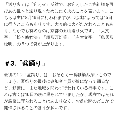
「送り火」は「迎え火」反対で、お迎えしたご先祖様を再
びあの世へと送り返すためにたく火のことを言います。こ
ちらは主に8月16日に行われますが、地域によっては15日
に行うところもあります。大々的に火がたかれることもあ
り、なかでも有名なのは京都の五山送り火です。「大文
字」「松ヶ崎妙法」「船形万灯篭」「左大文字」「鳥居形
松明」の５つで炎が上がります。
＃3.「盆踊り」
最後の1つ「盆踊り」は、おそらく一番馴染み深いもので
しょう。夏祭りの最後に参加者全員が輪になって踊るな
ど、頻繁に、また地域を問わず行われている行事です。こ
れは古くは16日の晩に踊られていましたが、現在ではそれ
が厳格に守られることはあまりなく、お盆の間のどこかで
開催されることのほうが多いです。