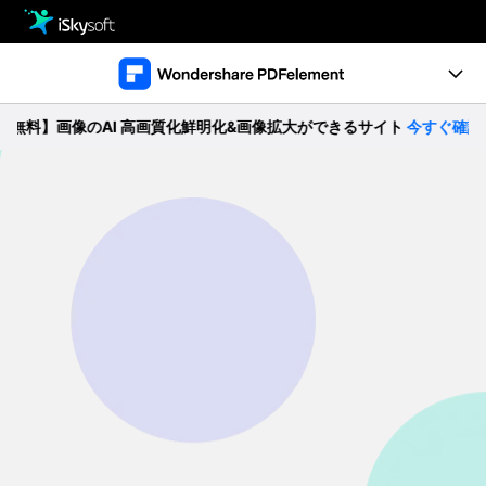
製品
製品活用事例
Utility
料】画像のAI 高画質化鮮明化&画像拡大ができるサイト
今すぐ確認 >>
製品機能
ストア
ガイド
ダウンロード
動作環境
サポート
製品比較
無料ダウンロード
購入する