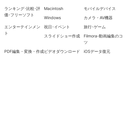
ランキング･比較･評
Macintosh
モバイルデバイス
価･フリーソフト
Windows
カメラ・AV機器
エンターテインメン
祝日･イベント
旅行･ゲーム
ト
スライドショー作成
Filmora-動画編集のコ
ツ
PDF編集・変換・作成
ビデオダウンロード
iOSデータ復元
Recoevritでデータ復
DVD Memory・DVD
UniConverter-動画変
元
作成関連
換のコツ
iOSデータ管理・転送