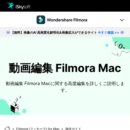
製品
製品活用事例
【無料】画像のAI 高画質化鮮明化&画像拡大ができるサイト
今すぐ確認 >>
Utility
製品ページ
ストア
Filmstock
ダウンロード
操作ガイド
動画編集 Filmora Mac
サポート
動作環境
動画編集 Filmora Macに関する高度編集を詳しくご説明しま
す。
動画編集の基本とコツ
無料ダウンロード
今すぐ購入
Filmora (フィモーラ) for Mac
操作ガイド