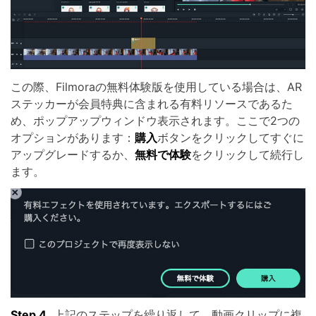
この際、Filmoraの無料体験版を使用している場合は、AR
ステッカーが会員特典に含まれる有料リソースであるた
め、ポップアップウィンドウ表示されます。ここで2つの
オプションがあります：
購入
ボタンをクリックしてすぐに
アップグレードするか、
無料で体験
をクリックして続行し
ます。
Step 4.
上記のステップを繰り返して、動画クリップに複