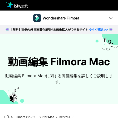
製品
製品活用事例
【無料】画像のAI 高画質化鮮明化&画像拡大ができるサイト
今すぐ確認 >>
Utility
製品ページ
ストア
Filmstock
ダウンロード
操作ガイド
動画編集 Filmora Mac
サポート
動作環境
動画編集 Filmora Macに関する高度編集を詳しくご説明しま
す。
動画編集の基本とコツ
無料ダウンロード
今すぐ購入
Filmora (フィモーラ) for Mac
操作ガイド