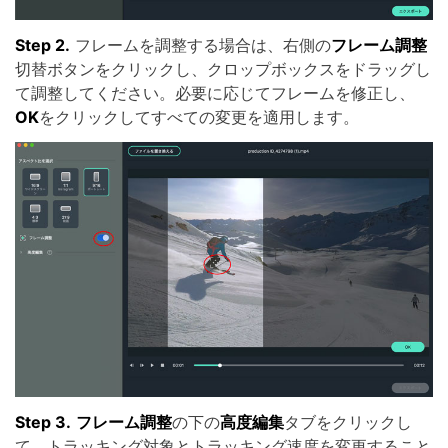
Step 2.
フレームを調整する場合は、右側の
フレーム調整
切替ボタンをクリックし、クロップボックスをドラッグし
て調整してください。必要に応じてフレームを修正し、
OK
をクリックしてすべての変更を適用します。
Step 3.
フレーム調整
の下の
高度編集
タブをクリックし
て、トラッキング対象とトラッキング速度を変更すること