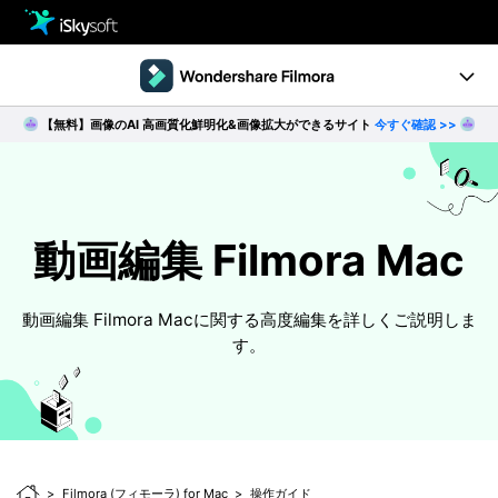
製品
製品活用事例
【無料】画像のAI 高画質化鮮明化&画像拡大ができるサイト
今すぐ確認 >>
Utility
製品ページ
ストア
Filmstock
ダウンロード
操作ガイド
動画編集 Filmora Mac
サポート
動作環境
動画編集 Filmora Macに関する高度編集を詳しくご説明しま
す。
動画編集の基本とコツ
無料ダウンロード
今すぐ購入
Filmora (フィモーラ) for Mac
操作ガイド