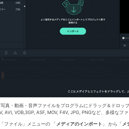
写真・動画・音声ファイルをプログラムにドラッグ＆ドロッ
FLV, AVI, VOB,3GP, ASF, MOV, F4V, JPG, PNGな
「ファイル」メニューの 「
メディアのインポート
」 から「
メ