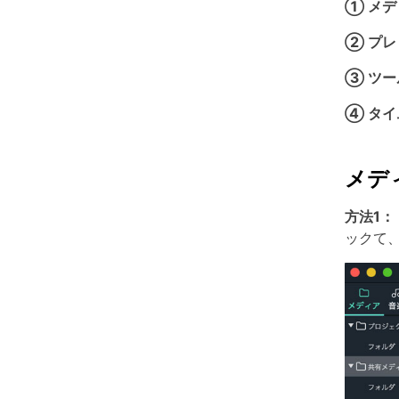
① メ
② プレ
③ ツー
④ タ
メデ
方法1：
ックて