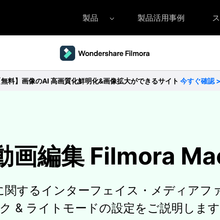
製品
製品活用事例
ス
Filmora（フィモーラ）
UniConverter(スーパーメディア変換
DVD
• Filmora for Windows
• UniConverter for Windows
• DV
【無料】画像のAI 高画質化鮮明化&画像拡大ができるサイト
今すぐ確認 
• Filmora for Mac
• UniConverter for Mac
• DV
動画編集 Filmora Ma
 Macに関するインターフェイス・メディ
ク & ライトモードの設定をご説明しま