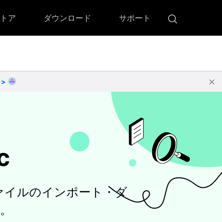
トア
ダウンロード
サポート
!)
 Memory（DVDメモリー）
D Memory for Windows
>>
D Memory for Mac
c
アファイルのインポート・ダ
す。