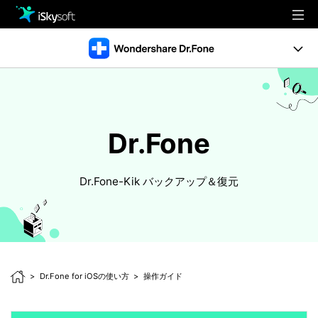
製品
製品活用事例
クリエイティビティ
製品機能
ストア
Dr.Fone - Android Suite
操作ガイド
Dr.Fone
Dr.Fone - iOS Suite
サポート
ボリュームライセンス
Dr.Fone の全機能
ダウンロード
Dr.Fone-Kik バックアップ＆復元
動作環境
Dr.Fone ストア
Dr.Fone for iOSの使い方
操作ガイド