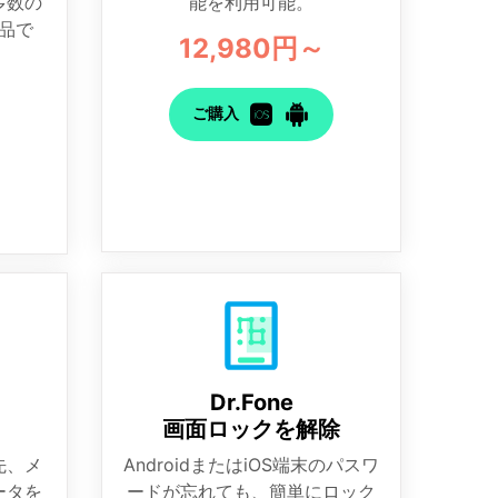
多数の
能を利用可能。
品で
12,980円～
ご購入
Dr.Fone
画面ロックを解除
先、メ
AndroidまたはiOS端末のパスワ
ータを
ードが忘れても、簡単にロック