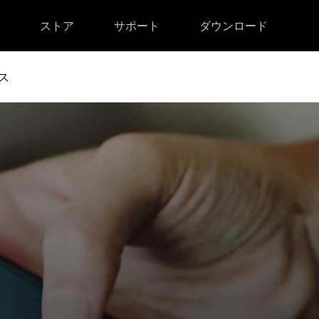
ストア
サポート
ダウンロード
ス
Memory（DVDメモリー）
emory for Windows
emory for Mac
解除
起動障害から修復
ク解除
• iPhone起動障害から修復
ック解除
• Android起動障害から修復
スマホデータバックアップ
元
• iPhoneデータバックアップ
元
• Androidデータバックアップ