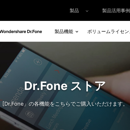
製品
製品活用事例
製品機能
ボリュームライセン
lmora（フィモーラ）
UniConverter(スーパーメディア変換!)
DVD 
ilmora for Windows
• UniConverter for Windows
• DVD M
lmora for Mac
• UniConverter for Mac
• DVD M
データ転送
データ消去
画面ロック
アップ&復元
• iPhoneデータ消去
• iPhone画面ロッ
• Androidデータ消去
• Android画面ロ
Dr.Fone ストア
スマホ管理
データ復元
データ移行
• iPhoneスマホ管理
• iPhoneデータ復
[Dr.Fone」の各機能をこちらでご購入いただけます。
• Androidスマホ管理
• Androidデータ復
更
iTunes修復