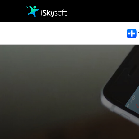
Fi
クリエイティビティ
• F
• Fi
オフィス効率化
WhatsApp
Dr.Fone の全機能
• WhatsAppをバック
ユーティリティ
Dr.Fone - iOS Suite
Dr.Fone - Android Suite
データ移行
• iPhone&Android
iPhone GPS変