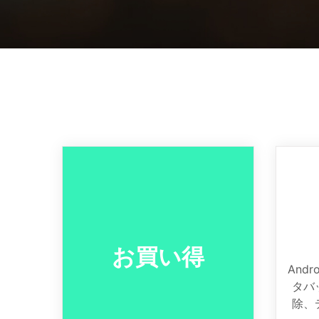
• iPhone GPS変更
お買い得
And
タバ
除、