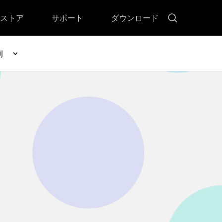
ストア
サポート
ダウンロード
例
!)
 Memory（DVDメモリー）
D Memory for Windows
D Memory for Mac
その他の復元
• ファイル復元
• OFFICE復元
• ビデオ修復・復元
• データ復元ソフトレビュー