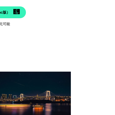
c版）
元可能