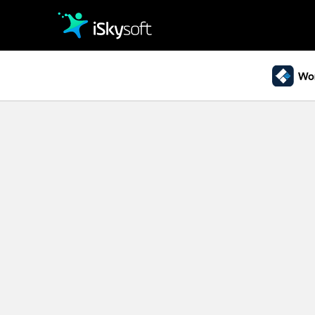
クリエイティビティ
オフィス効率化
パソコン復元
• Windowsデータ復元
• Macデータ復元
ユーティリティ
• クラッシュしたパソコンから復元
• ゴミ箱復元