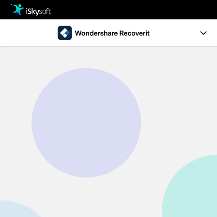
製品
製品活用事例
クリエイティビティ
Ver10.0新機能
ストア
製品ページ
サポート
操作ガイド
ダウンロード
データ復元事例
パソコン復元
動作環境
• Windowsデータ復元
• Macデータ復元
無料ダウンロード
今すぐ購入
• クラッシュしたパソコンから復元
• ゴミ箱復元
外付けデバイス復元