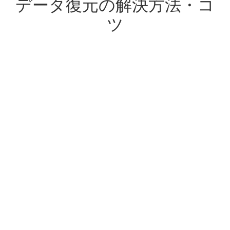
データ復元の解決方法・コ
ツ
クラッシュしたパソ
ファイル復元
SDカード復元
コンから復元
USB復元
HDD復元
OFFICE復元
データ復元ソフトレ
Windowsデータ復元
ビュー