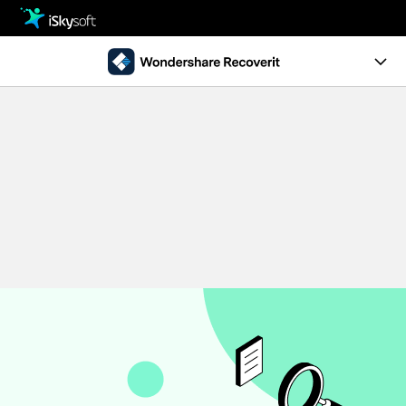
製品
製品活用事例
クリエイティビティ
Ver10.0新機能
ストア
製品ページ
サポート
操作ガイド
ダウンロード
データ復元事例
パソコン復元
動作環境
• Windowsデータ復元
• Macデータ復元
無料ダウンロード
今すぐ購入
• クラッシュしたパソコンから復元
• ゴミ箱復元
外付けデバイス復元