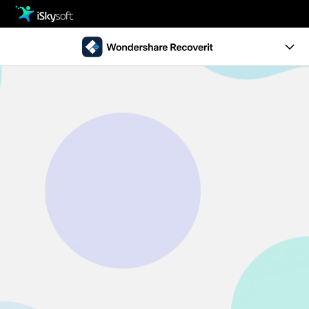
製品
製品活用事例
クリエイティビティ
Ver10.0新機能
ストア
製品ページ
サポート
操作ガイド
ダウンロード
データ復元事例
パソコン復元
動作環境
• Windowsデータ復元
• Macデータ復元
無料ダウンロード
今すぐ購入
• クラッシュしたパソコンから復元
• ゴミ箱復元
外付けデバイス復元