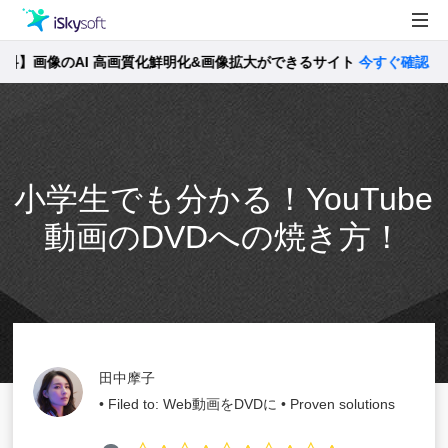
】画像のAI 高画質化鮮明化&画像拡大ができるサイト
製品
今すぐ確認 >>
製品活用事例
Utility
ストア
小学生でも分かる！YouTube
サポート
動画のDVDへの焼き方！
田中摩子
• Filed to:
Web動画をDVDに
• Proven solutions