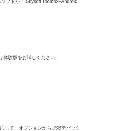
ysoft Toolbox–Android
は体験版をお試しください。
に応じて、オプションからUSBデバック