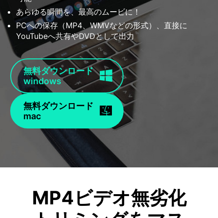
あらゆる瞬間を、最高のムービに！
PCへの保存（MP4、WMVなどの形式）、直接に
YouTubeへ共有やDVDとして出力
無料ダウンロード
windows
無料ダウンロード
mac
MP4ビデオ無劣化