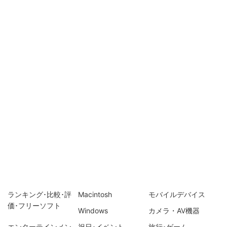
ランキング･比較･評
Macintosh
モバイルデバイス
価･フリーソフト
Windows
カメラ・AV機器
エンターテインメン
祝日･イベント
旅行･ゲーム