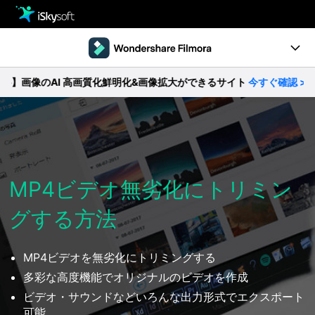
製品
製品活用事例
Utility
画像のAI 高画質化鮮明化&画像拡大ができるサイト
今すぐ確認 >>
製品ページ
ストア
Filmstock
ダウンロード
操作ガイド
サポート
動作環境
MP4ビデオ無劣化にトリミン
グする方法
動画編集の基本とコツ
無料ダウンロード
今すぐ購入
MP4ビデオを無劣化にトリミングする
多彩な高度機能でオリジナルのビデオを作成
ビデオ・サウンドなどいろんな出力形式でエクスポート
可能