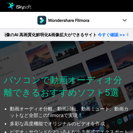
製品
製品活用事例
Utility
I 高画質化鮮明化&画像拡大ができるサイト
今すぐ確認 >>
【無
製品ページ
ストア
Filmstock
ダウンロード
操作ガイド
サポート
動作環境
パソコンで動画オーディオ分
離できるおすすめソフト5選
動画編集の基本とコツ
無料ダウンロード
今すぐ購入
動画オーディオ分離、動画回転、動画ミュート、動画カ
ットなど全部このfilmoraで実現！
多彩な高度機能でオリジナルのビデオを作成
ビデオ・サウンドなどいろんな出力形式でエクスポート