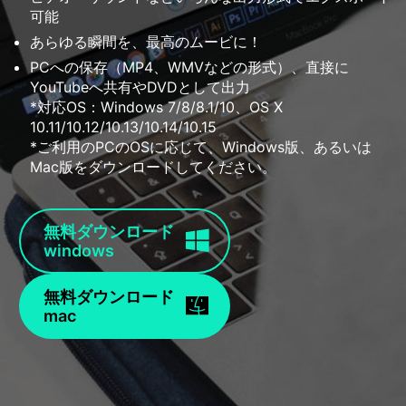
可能
あらゆる瞬間を、最高のムービに！
PCへの保存（MP4、WMVなどの形式）、直接に
YouTubeへ共有やDVDとして出力
*対応OS：Windows 7/8/8.1/10、OS X
10.11/10.12/10.13/10.14/10.15
*ご利用のPCのOSに応じて、Windows版、あるいは
Mac版をダウンロードしてください。
無料ダウンロード
windows
無料ダウンロード
mac