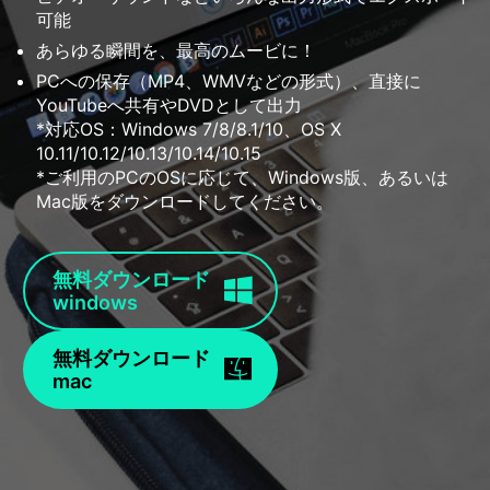
可能
あらゆる瞬間を、最高のムービに！
PCへの保存（MP4、WMVなどの形式）、直接に
YouTubeへ共有やDVDとして出力
*対応OS：Windows 7/8/8.1/10、OS X
10.11/10.12/10.13/10.14/10.15
*ご利用のPCのOSに応じて、Windows版、あるいは
Mac版をダウンロードしてください。
無料ダウンロード
windows
無料ダウンロード
mac