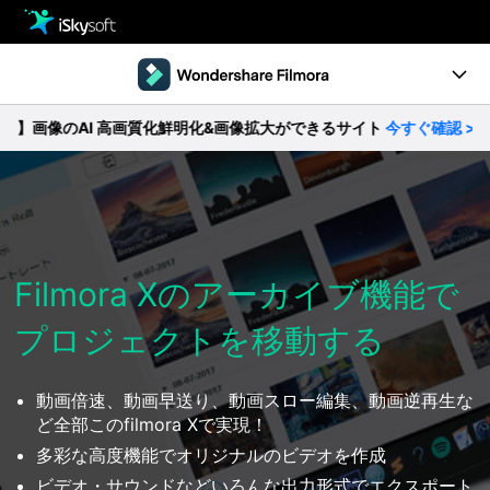
製品
製品活用事例
Utility
像のAI 高画質化鮮明化&画像拡大ができるサイト
今すぐ確認 >>
製品ページ
ストア
Filmstock
ダウンロード
操作ガイド
サポート
動作環境
Filmora Xのアーカイブ機能で
プロジェクトを移動する
動画編集の基本とコツ
無料ダウンロード
今すぐ購入
動画倍速、動画早送り、動画スロー編集、動画逆再生な
ど全部このfilmora Xで実現！
多彩な高度機能でオリジナルのビデオを作成
ビデオ・サウンドなどいろんな出力形式でエクスポート