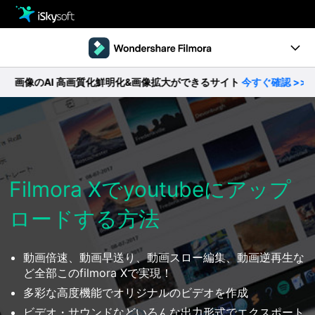
製品
製品活用事例
Utility
のAI 高画質化鮮明化&画像拡大ができるサイト
今すぐ確認 >>
【
製品ページ
ストア
Filmstock
ダウンロード
操作ガイド
サポート
動作環境
Filmora Xでyoutubeにアップ
ロードする方法
動画編集の基本とコツ
無料ダウンロード
今すぐ購入
動画倍速、動画早送り、動画スロー編集、動画逆再生な
ど全部このfilmora Xで実現！
多彩な高度機能でオリジナルのビデオを作成
ビデオ・サウンドなどいろんな出力形式でエクスポート