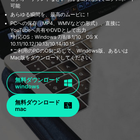
可能
あらゆる瞬間を、最高のムービに！
PCへの保存（MP4、WMVなどの形式）、直接に
YouTubeへ共有やDVDとして出力
*対応OS：Windows 7/8/8.1/10、OS X
10.11/10.12/10.13/10.14/10.15
*ご利用のPCのOSに応じて、Windows版、あるいは
Mac版をダウンロードしてください。
無料ダウンロード
windows
無料ダウンロード
mac