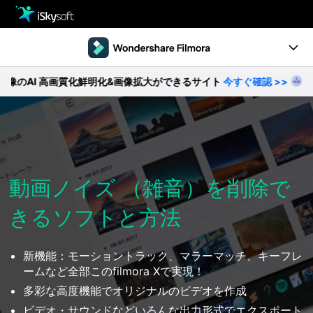
製品
製品活用事例
Utility
 高画質化鮮明化&画像拡大ができるサイト
今すぐ確認 >>
【無料
製品ページ
ストア
Filmstock
ダウンロード
操作ガイド
サポート
動作環境
動画ノイズ （雑音）を削除で
きるソフトと方法
動画編集の基本とコツ
無料ダウンロード
今すぐ購入
新機能：モーショントラック、マラーマッチ、キーフレ
ームなど全部このfilmora Xで実現！
多彩な高度機能でオリジナルのビデオを作成
ビデオ・サウンドなどいろんな出力形式でエクスポート