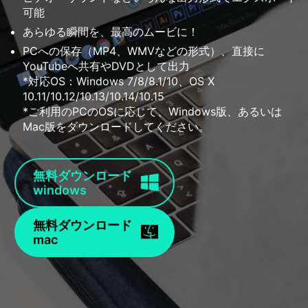
可能
あらゆる瞬間を、最高のムービに！
PCへの保存（MP4、WMVなどの形式）、直接に
YouTubeへ共有やDVDとして出力
*対応OS：Windows 7/8/8.1/10、OS X
10.11/10.12/10.13/10.14/10.15
*ご利用のPCのOSに応じて、Windows版、あるいは
Mac版をダウンロードしてください。
無料ダウンロード
windows
無料ダウンロード
mac