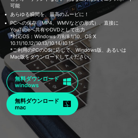
可能
あらゆる瞬間を、最高のムービに！
PCへの保存（MP4、WMVなどの形式）、直接に
YouTubeへ共有やDVDとして出力
*対応OS：Windows 7/8/8.1/10、OS X
10.11/10.12/10.13/10.14/10.15
*ご利用のPCのOSに応じて、Windows版、あるいは
Mac版をダウンロードしてください。
無料ダウンロード
windows
無料ダウンロード
mac