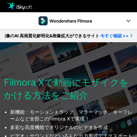
製品
製品活用事例
Utility
I 高画質化鮮明化&画像拡大ができるサイト
今すぐ確認 >>
【無
製品ページ
ストア
Filmstock
ダウンロード
操作ガイド
サポート
動作環境
Filmora Xで動画にモザイクを
かける方法をご紹介
動画編集の基本とコツ
無料ダウンロード
今すぐ購入
新機能：モーショントラック、マラーマッチ、キーフレ
ームなど全部このfilmora Xで実現！
多彩な高度機能でオリジナルのビデオを作成
ビデオ・サウンドなどいろんな出力形式でエクスポート