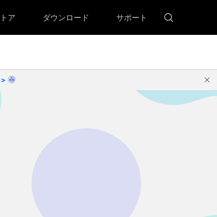
トア
ダウンロード
サポート
!)
 Memory（DVDメモリー）
D Memory for Windows
>>
D Memory for Mac