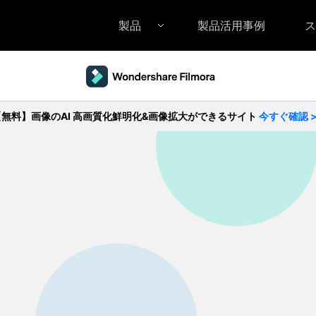
製品
製品活用事例
ス
Filmora（フィモーラ）
UniConverter(スーパーメディア変換
DVD
• Filmora for Windows
• UniConverter for Windows
• DV
【無料】画像のAI 高画質化鮮明化&画像拡大ができるサイト
今すぐ確認 
• Filmora for Mac
• UniConverter for Mac
• DV