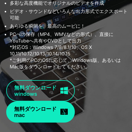
多彩な高度機能でオリジナルのビデオを作成
ビデオ・サウンドなどいろんな出力形式でエクスポート
可能
あらゆる瞬間を、最高のムービに！
PCへの保存（MP4、WMVなどの形式）、直接に
YouTubeへ共有やDVDとして出力
*対応OS：Windows 7/8/8.1/10、OS X
10.11/10.12/10.13/10.14/10.15
*ご利用のPCのOSに応じて、Windows版、あるいは
Mac版をダウンロードしてください。
無料ダウンロード
windows
無料ダウンロード
mac