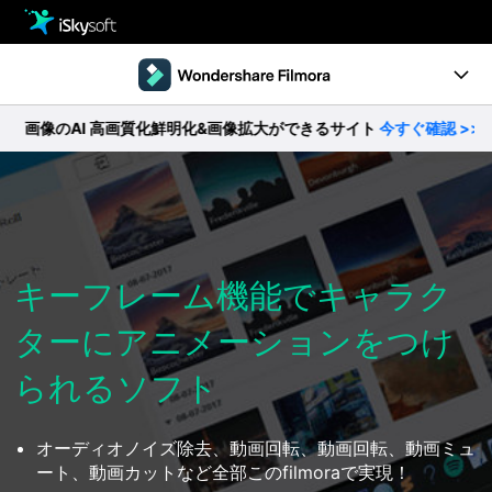
製品
製品活用事例
Utility
のAI 高画質化鮮明化&画像拡大ができるサイト
今すぐ確認 >>
製品ページ
ストア
Filmstock
ダウンロード
操作ガイド
サポート
動作環境
キーフレーム機能でキャラク
ターにアニメーションをつけ
動画編集の基本とコツ
られるソフト
無料ダウンロード
今すぐ購入
オーディオノイズ除去、動画回転、動画回転、動画ミュ
ート、動画カットなど全部このfilmoraで実現！