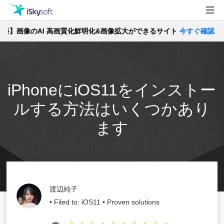
】画像のAI 高画質化鮮明化&画像拡大ができるサイト
製品
今すぐ確認 >>
製品活用事例
Utility
ストア
iPhoneにiOS11をインストー
サポート
ルする方法はいくつかあり
ます
渡辺純子
• Filed to:
iOS11
• Proven solutions