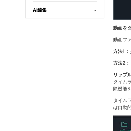
AI編集
動画を
動画フ
方法1：
方法2：
リップ
タイム
除機能
タイム
は自動