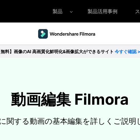
製品
製品活用事例
ス
Filmora（フィモーラ）
UniConverter(スーパーメディア変換
DVD
• Filmora for Windows
• UniConverter for Windows
• DV
【無料】画像のAI 高画質化鮮明化&画像拡大ができるサイト
今すぐ確認 
• Filmora for Mac
• UniConverter for Mac
• DV
動画編集 Filmora
oraに関する動画の基本編集を詳しくご説