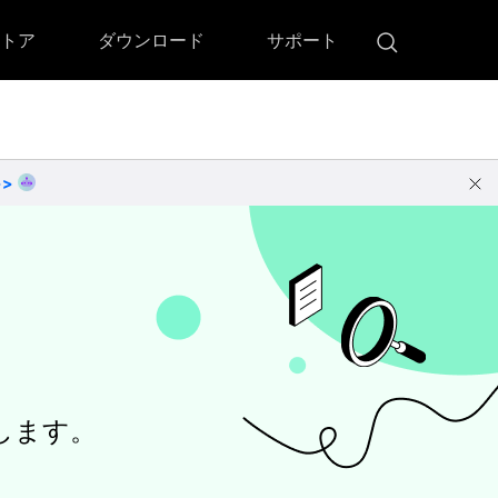
トア
ダウンロード
サポート
!)
 Memory（DVDメモリー）
D Memory for Windows
>>
D Memory for Mac
明します。