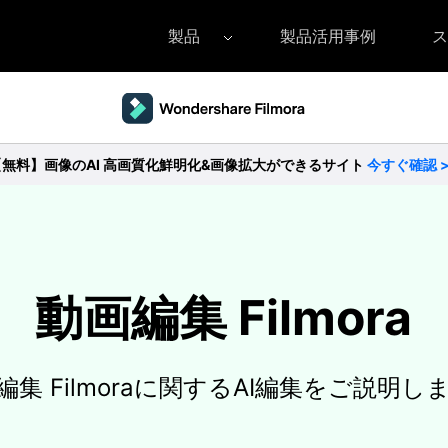
製品
製品活用事例
ス
Filmora（フィモーラ）
UniConverter(スーパーメディア変換
DVD
• Filmora for Windows
• UniConverter for Windows
• DV
【無料】画像のAI 高画質化鮮明化&画像拡大ができるサイト
今すぐ確認 
• Filmora for Mac
• UniConverter for Mac
• DV
動画編集 Filmora
編集 Filmoraに関するAI編集をご説明し