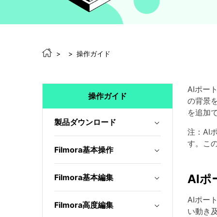
操作ガイド
AIポー
操作ガイド
の背景
を追加
製品ダウンロード
注：AI
す。この
Filmora基本操作
AI
Filmora基本編集
AIポ
Filmora高度編集
い動き