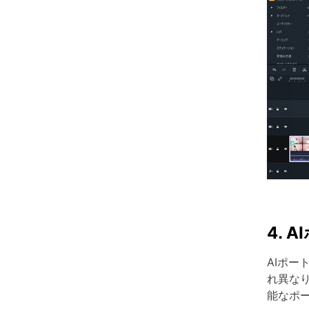
4.
AIポ
れ異な
能なポ