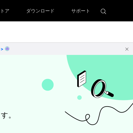
トア
ダウンロード
サポート
!)
 Memory（DVDメモリー）
D Memory for Windows
>>
D Memory for Mac
ます。