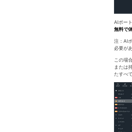
AIポ
無料で
注：A
必要が
この場
または
たすべ