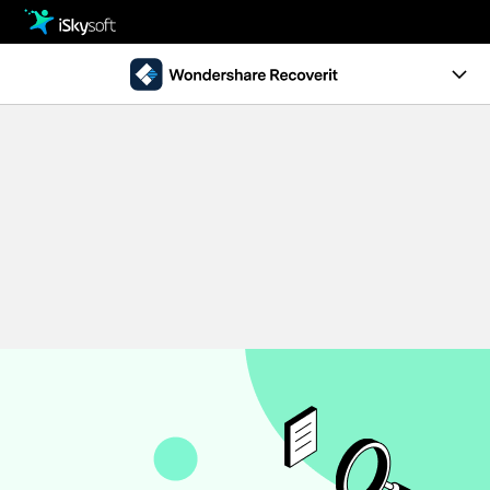
製品
製品活用事例
クリエイティビティ
Ver10.0新機能
ストア
製品ページ
サポート
操作ガイド
ダウンロード
データ復元事例
パソコン復元
動作環境
• Windowsデータ復元
• Macデータ復元
無料ダウンロード
今すぐ購入
• クラッシュしたパソコンから復元
• ゴミ箱復元
外付けデバイス復元