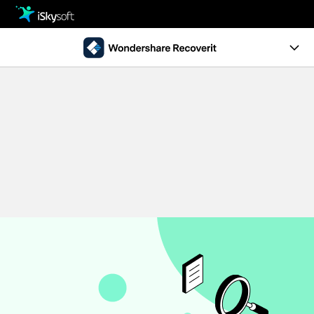
製品
製品活用事例
クリエイティビティ
Ver10.0新機能
ストア
製品ページ
サポート
操作ガイド
ダウンロード
データ復元事例
パソコン復元
動作環境
• Windowsデータ復元
• Macデータ復元
無料ダウンロード
今すぐ購入
• クラッシュしたパソコンから復元
• ゴミ箱復元
外付けデバイス復元