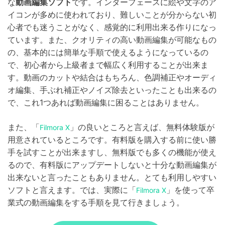
な
動画編集ソフト
です。インターフェースに絵や文字のア
イコンが多めに使われており、難しいことが分からない初
心者でも迷うことがなく、感覚的に利用出来る作りになっ
ています。また、クオリティの高い動画編集が可能なもの
の、基本的には簡単な手順で使えるようになっているの
で、初心者から上級者まで幅広く利用することが出来ま
す。動画のカットや結合はもちろん、色調補正やオーディ
オ編集、手ぶれ補正やノイズ除去といったことも出来るの
で、これ1つあれば動画編集に困ることはありません。
また、「
」の良いところと言えば、無料体験版が
Filmora X
用意されているところです。有料版を購入する前に使い勝
手を試すことが出来ますし、無料版でも多くの機能が使え
るので、有料版にアップデートしないと十分な動画編集が
出来ないと言ったこともありません。とても利用しやすい
ソフトと言えます。では、実際に「
」を使って卒
Filmora X
業式の動画編集をする手順を見て行きましょう。