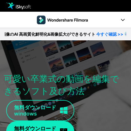
製品
製品活用事例
Utility
I 高画質化鮮明化&画像拡大ができるサイト
今すぐ確認 >>
【無
製品ページ
ストア
Filmstock
ダウンロード
操作ガイド
サポート
動作環境
可愛い卒業式の動画を編集で
きるソフト及び方法
動画編集の基本とコツ
無料ダウンロード
今すぐ購入
無料ダウンロード
windows
無料ダウンロード