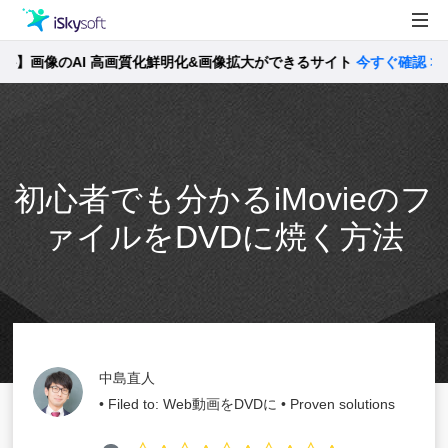
画像のAI 高画質化鮮明化&画像拡大ができるサイト
製品
今すぐ確認 >>
製品活用事例
Utility
ストア
初心者でも分かるiMovieのフ
サポート
ァイルをDVDに焼く方法
中島直人
• Filed to:
Web動画をDVDに
• Proven solutions