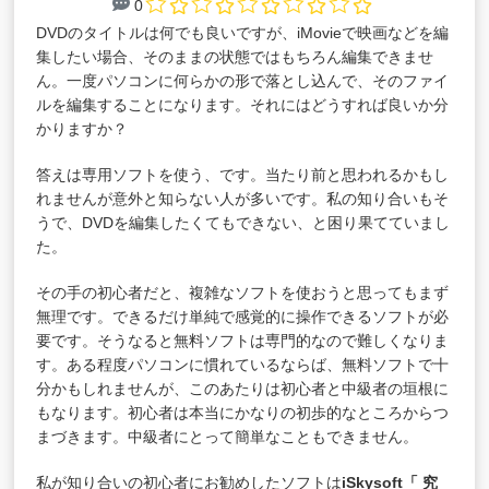
0
DVDのタイトルは何でも良いですが、iMovieで映画などを編
集したい場合、そのままの状態ではもちろん編集できませ
ん。一度パソコンに何らかの形で落とし込んで、そのファイ
ルを編集することになります。それにはどうすれば良いか分
かりますか？
答えは専用ソフトを使う、です。当たり前と思われるかもし
れませんが意外と知らない人が多いです。私の知り合いもそ
うで、DVDを編集したくてもできない、と困り果てていまし
た。
その手の初心者だと、複雑なソフトを使おうと思ってもまず
無理です。できるだけ単純で感覚的に操作できるソフトが必
要です。そうなると無料ソフトは専門的なので難しくなりま
す。ある程度パソコンに慣れているならば、無料ソフトで十
分かもしれませんが、このあたりは初心者と中級者の垣根に
もなります。初心者は本当にかなりの初歩的なところからつ
まづきます。中級者にとって簡単なこともできません。
私が知り合いの初心者にお勧めしたソフトは
iSkysoft「
究