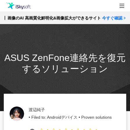
像のAI 高画質化鮮明化&画像拡大ができるサイト
製品
今すぐ確認 >>
製品活用事例
Utility
ストア
ASUS ZenFone連絡先を復元
サポート
するソリューション
渡辺純子
• Filed to:
Androidデバイス
• Proven solutions