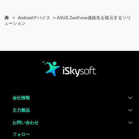
>
Androidデバイス
> ASUS ZenFone連絡先を復元するソリ
Home
ューション
会社情報
主力製品
お問い合わせ
フォロー