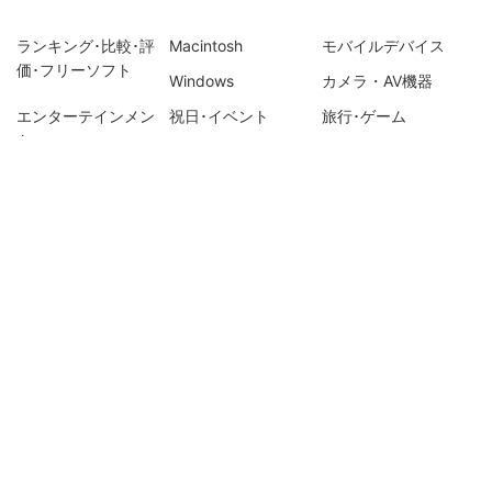
ランキング･比較･評
Macintosh
モバイルデバイス
価･フリーソフト
Windows
カメラ・AV機器
エンターテインメン
祝日･イベント
旅行･ゲーム
ト
スライドショー作成
Filmora-動画編集のコ
ツ
PDF編集・変換・作成
ビデオダウンロード
iOSデータ復元
Recoevritでデータ復
DVD Memory・DVD
UniConverter-動画変
元
作成関連
換のコツ
iOSデータ管理・転送