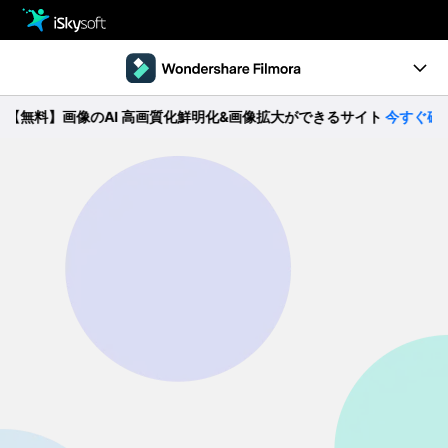
製品
製品活用事例
Utility
無料】画像のAI 高画質化鮮明化&画像拡大ができるサイト
今すぐ確認 >
製品ページ
ストア
Filmstock
ダウンロード
操作ガイド
サポート
動作環境
動画編集の基本とコツ
無料ダウンロード
今すぐ購入