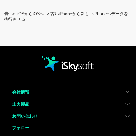
>
iOSからiOSへ
> 古いiPhoneから新しいiPhoneへデータを
Home
移行させる
会社情報
主力製品
お問い合わせ
フォロー