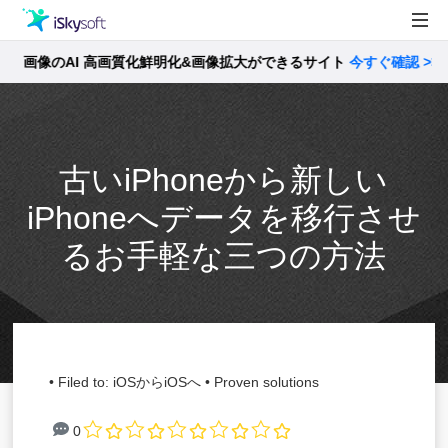
像のAI 高画質化鮮明化&画像拡大ができるサイト
製品
今すぐ確認 >>
製品活用事例
Utility
ストア
古いiPhoneから新しい
サポート
iPhoneへデータを移行させ
るお手軽な三つの方法
• Filed to:
iOSからiOSへ
• Proven solutions
0