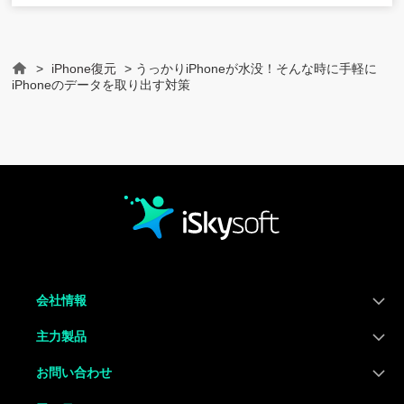
>
iPhone復元
> うっかりiPhoneが水没！そんな時に手軽に
Home
iPhoneのデータを取り出す対策
会社情報
主力製品
お問い合わせ