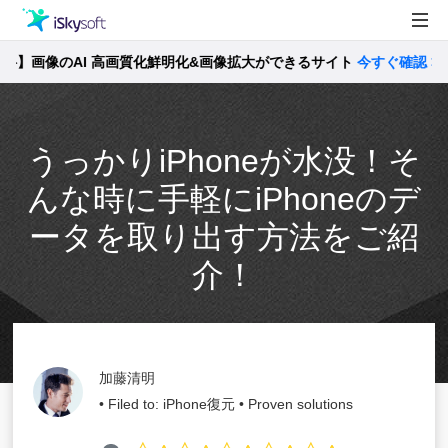
画像のAI 高画質化鮮明化&画像拡大ができるサイト
製品
今すぐ確認 >>
製品活用事例
Utility
うっかりiPhoneが水没！そ
ストア
んな時に手軽にiPhoneのデ
サポート
ータを取り出す方法をご紹
介！
加藤清明
• Filed to:
iPhone復元
• Proven solutions