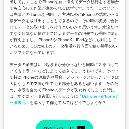
出しておくことでiPhoneを買い換えてデータ移行をする場合
でも安心して作業が進められるはずです。また、このソフト
は先ほどのiTunesを利用した方法以外にiPhoneの端末から直
接データを取り出すこともできるので、その時の状況に合わ
せてデータの取り出しを行うといいかと思います。水没だけ
でなく何気ない操作ミスによるデータの消失でも手軽に復元
が行えますし、iPhone8やiPhoneX、iPadなどにも対応して
いるため、iOSの端末のデータ復活を行う面で使い勝手のい
いソフトになっています。
データの消失はいつ起きるか分からないと同時に気をつけて
いてもトラブルなどによって起きてしまうものです。その中
で特にiPhoneの連絡先や写真、メッセージといったデータは
大切なもので支障が出てくる部分もあると思います。そのた
め、水没も含めてiPhoneのデータが失われてしまった時に
は、すぐにデータ復旧が行えるように
「Dr.Fone - iPhoneデ
ータ復元」
を購入して備えてみてはどうでしょうか？