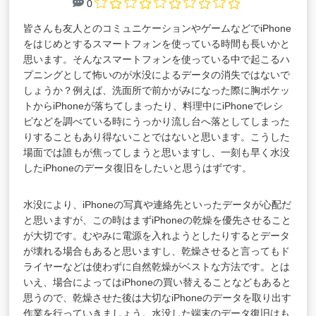
0
皆さんも友人とのコミュニケーションやゲームなどでiPhone
をはじめとするスマートフォンを使っている時間も長いかと
思います。そんなスマートフォンを使っている中で起こるハ
プニングとして怖いのが水没によるデータの消失ではないで
しょうか？例えば、洗面所で前かがみになった際に胸ポケッ
トからiPhoneが落ちてしまったり、料理中にiPhoneでレシ
ピなどを調べている時にうっかり流し台へ落としてしまった
りすることもあり得ないことではないと思います。こうした
場面では誰もが焦ってしまうと思いますし、一刻も早く水没
したiPhoneのデータ復旧をしたいと思うはずです。
水没により、iPhoneの写真や連絡先といったデータが心配だ
と思いますが、この時はまずiPhoneの乾燥を優先させること
が大切です。むやみに電源を入れようとしたりするとデータ
が壊れる場合もあると思いますし、乾燥させると言ってもド
ライヤーなどは使わずに自然乾燥がベストな方法です。とは
いえ、場合によってはiPhoneの買い替えることなどもあると
思うので、乾燥させた後は大切なiPhoneのデータを取り出す
作業を行っていきましょう。水没した端末のデータ復旧はも