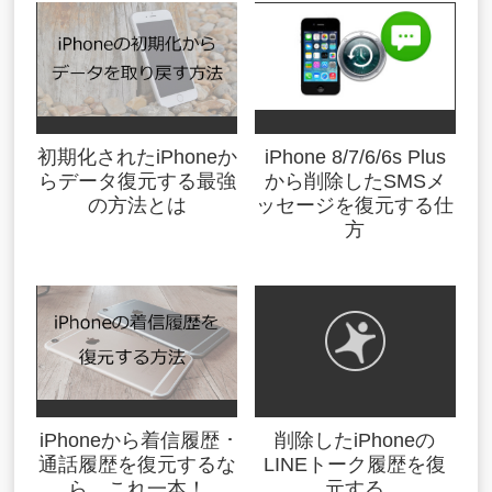
初期化されたiPhoneか
iPhone 8/7/6/6s Plus
らデータ復元する最強
から削除したSMSメ
の方法とは
ッセージを復元する仕
方
iPhoneから着信履歴 ･
削除したiPhoneの
通話履歴を復元するな
LINEトーク履歴を復
ら、これ一本！
元する