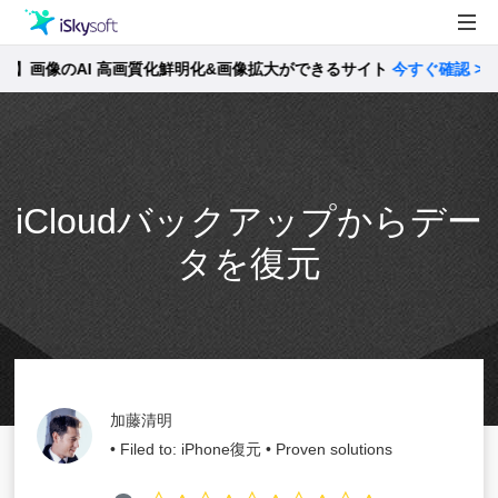
像のAI 高画質化鮮明化&画像拡大ができるサイト
製品
今すぐ確認 >>
製品活用事例
Utility
ストア
iCloudバックアップからデー
サポート
タを復元
加藤清明
• Filed to:
iPhone復元
• Proven solutions