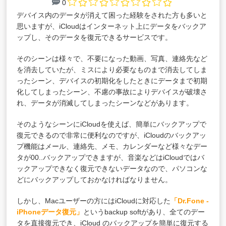
0
デバイス内のデータが消えて困った経験をされた方も多いと
思いますが、iCloudはインターネット上にデータをバックア
ップし、そのデータを復元できるサービスです。
そのシーンは様々で、不要になった動画、写真、連絡先など
を消去していたが、ミスにより必要なものまで消去してしま
ったシーン、デバイスの初期化をしたときにデータまで初期
化してしまったシーン、不慮の事故によりデバイスが破壊さ
れ、データが消滅してしまったシーンなどがあります。
そのようなシーンにiCloudを使えば、簡単にバックアップで
復元できるので非常に便利なのですが、iCloudのバックアッ
プ機能はメール、連絡先、メモ、カレンダーなど様々なデー
タが00..バックアップできますが、音楽などはiCloudではバ
ックアップできなく復元できないデータなので、パソコンな
どにバックアップしておかなければなりません。
しかし、Macユーザーの方にはiCloudに対応した
「Dr.Fone -
iPhoneデータ復元」
というbackup softがあり、全てのデー
タを直接復元でき、iCloud のバックアップを簡単に復元する