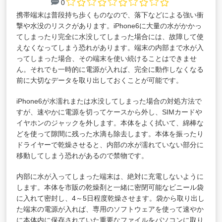
0
携帯端末は普段持ち歩くものなので、落下などによる強い衝
撃や水没のリスクがあります。iPhone6に大量の水がかかっ
てしまったり完全に水没してしまった場合には、故障して使
えなくなってしまう恐れがあります。端末の内部まで水が入
ってしまった場合、その端末を使い続けることはできませ
ん。それでも一時的に電源が入れば、完全に動作しなくなる
前に大切なデータを取り出しておくことが可能です。
iPhone6が水濡れまたは水没してしまった場合の対処方法で
すが、速やかに電源を切ってケースから外し、SIMカードや
イヤホンのジャックを外します。本体をよく拭いて、綿棒な
どを使って隙間に残った水滴も除去します。本体を振ったり
ドライヤーで乾燥させると、内部の水が濡れていない部分に
移動してしまう恐れがあるので禁物です。
内部に水が入ってしまった端末は、絶対に充電しないように
します。本体を市販の乾燥剤と一緒に密閉可能なビニール袋
に入れて密封し、4～5日程度乾燥させます。袋から取り出し
た端末の電源が入れば、専用のソフトウェアを使って速やか
に本体内に保存されていた重要なファイルをパソコンに取り