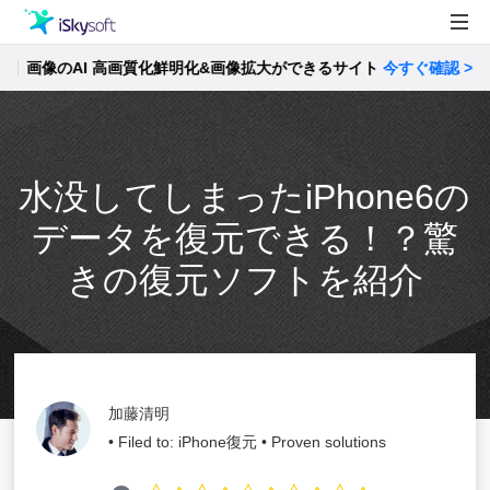
画像のAI 高画質化鮮明化&画像拡大ができるサイト
製品
今すぐ確認 >>
製品活用事例
Utility
ストア
水没してしまったiPhone6の
サポート
データを復元できる！？驚
きの復元ソフトを紹介
加藤清明
• Filed to:
iPhone復元
• Proven solutions