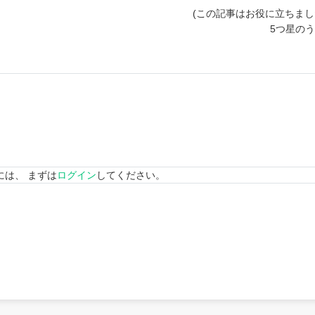
(この記事はお役に立ちまし
5つ星の
には、 まずは
ログイン
してください。