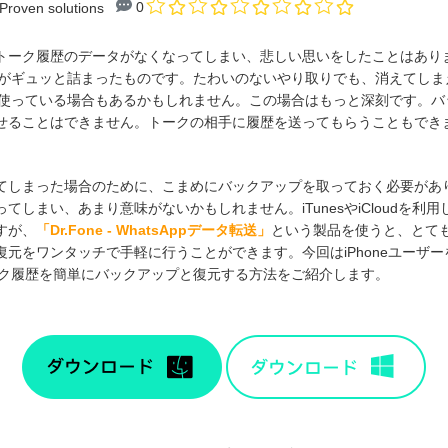
0
Proven solutions
トーク履歴のデータがなくなってしまい、悲しい思いをしたことはあり
い出がギュッと詰まったものです。たわいのないやり取りでも、消えてし
Eを使っている場合もあるかもしれません。この場合はもっと深刻です。
せることはできません。トークの相手に履歴を送ってもらうこともでき
てしまった場合のために、こまめにバックアップを取っておく必要があ
しまい、あまり意味がないかもしれません。iTunesやiCloudを利用
すが、
「Dr.Fone - WhatsAppデータ転送」
という製品を使うと、とて
ワンタッチで手軽に行うことができます。今回はiPhoneユーザーを対象に、「
ーク履歴を簡単にバックアップと復元する方法をご紹介します。