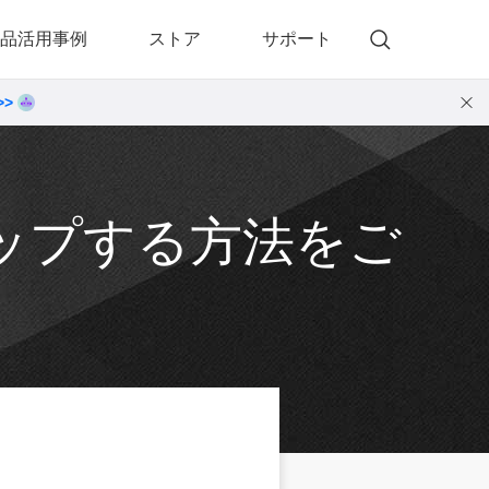
品活用事例
ストア
サポート
>>
)
 Memory（DVDメモリー）
動画・音楽変換プロ
 Memory for Windows
• 動画・音楽変換6！プロ for Windows
 Memory for Mac
• 動画・音楽変換3！プロ for Mac
クアップする方法をご