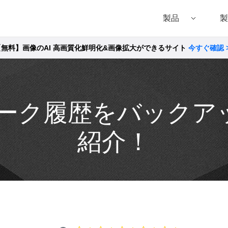
製品
製
【無料】画像のAI 高画質化鮮明化&画像拡大ができるサイト
今すぐ確認 
Filmora（フィモーラ）
UniConverter(スーパーメディア変換!
DVD
• Filmora for Windows
• UniConverter for Windows
• DVD
• Filmora for Mac
• UniConverter for Mac
• DVD
NEトーク履歴をバッ
紹介！