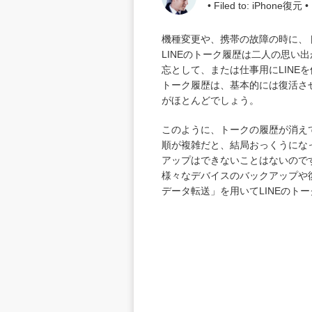
• Filed to:
iPhone復元
• 
機種変更や、携帯の故障の時に、
LINEのトーク履歴は二人の思
忘として、または仕事用にLIN
トーク履歴は、基本的には復活さ
がほとんどでしょう。
このように、トークの履歴が消え
順が複雑だと、結局おっくうになって
アップはできないことはないので
様々なデバイスのバックアップや復元を
データ転送」を用いてLINEのト