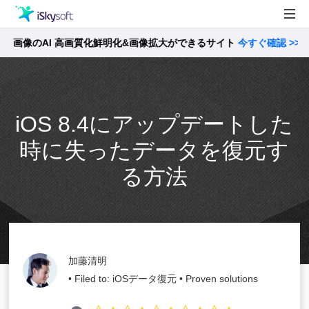
像のAI 高画質化鮮明化&画像拡大ができるサイト
製品
今すぐ確認 >>
製品活用事例
Utility
ストア
iOS 8.4にアップデートした
サポート
時に失ったデータを復元す
る方法
加藤清明
• Filed to:
iOSデータ復元
• Proven solutions