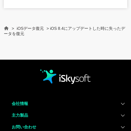
>
iOSデータ復元
> iOS 8.4にアップデートした時に失ったデ
Home
ータを復元
会社情報
主力製品
お問い合わせ