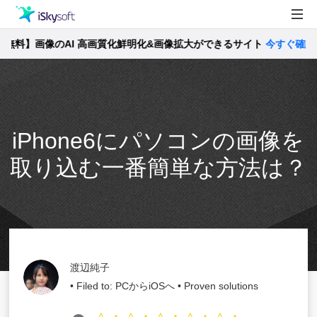
料】画像のAI 高画質化鮮明化&画像拡大ができるサイト
製品
今すぐ確認 >>
製品活用事例
Utility
ストア
iPhone6にパソコンの画像を
サポート
取り込む一番簡単な方法は？
渡辺純子
• Filed to:
PCからiOSへ
• Proven solutions