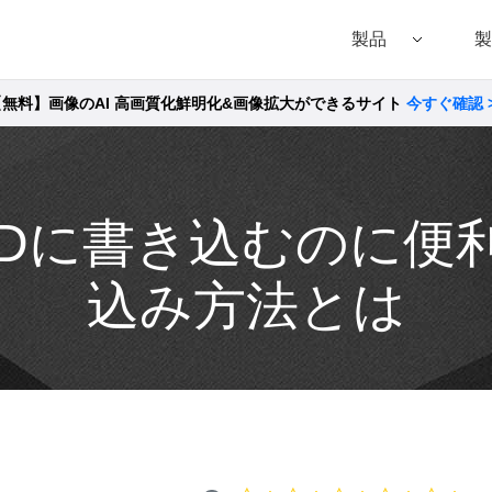
製品
製
【無料】画像のAI 高画質化鮮明化&画像拡大ができるサイト
今すぐ確認 
Filmora（フィモーラ）
UniConverter(スーパーメディア変換!
DVD
• Filmora for Windows
• UniConverter for Windows
• DVD
• Filmora for Mac
• UniConverter for Mac
• DVD
DVDに書き込むのに便
込み方法とは