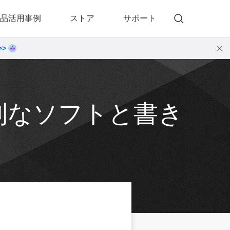
品活用事例
ストア
サポート
>>
)
 Memory（DVDメモリー）
動画・音楽変換プロ
 Memory for Windows
• 動画・音楽変換6！プロ for Windows
 Memory for Mac
• 動画・音楽変換3！プロ for Mac
利なソフトと書き