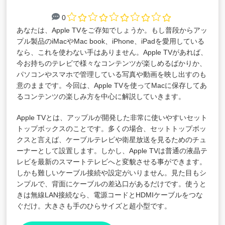
0
あなたは、Apple TVをご存知でしょうか。もし普段からアッ
プル製品のiMacやMac book、iPhone、iPadを愛用している
なら、これを使わない手はありません。Apple TVがあれば、
今お持ちのテレビで様々なコンテンツが楽しめるばかりか、
パソコンやスマホで管理している写真や動画を映し出すのも
意のままです。今回は、Apple TVを使ってMacに保存してあ
るコンテンツの楽しみ方を中心に解説していきます。
Apple TVとは、アップルが開発した非常に使いやすいセット
トップボックスのことです。多くの場合、セットトップボッ
クスと言えば、ケーブルテレビや衛星放送を見るためのチュ
ーナーとして設置します。しかし、Apple TVは普通の液晶テ
レビを最新のスマートテレビへと変貌させる事ができます。
しかも難しいケーブル接続や設定がいりません。見た目もシ
ンプルで、背面にケーブルの差込口があるだけです。使うと
きは無線LAN接続なら、電源コードとHDMIケーブルをつな
ぐだけ。大きさも手のひらサイズと超小型です。