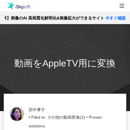
】画像のAI 高画質化鮮明化&画像拡大ができるサイト
製品
今すぐ確認 >>
製品活用事例
Utility
ストア
サポート
動画をAppleTV用に変換
田中摩子
• Filed to:
その他の動画変換(2)
• Proven
solutions