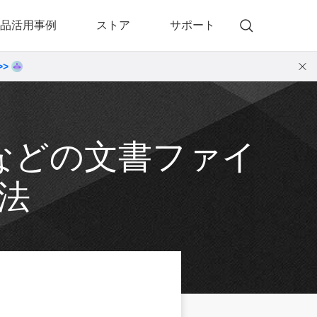
品活用事例
ストア
サポート
>>
)
 Memory（DVDメモリー）
動画・音楽変換プロ
 Memory for Windows
• 動画・音楽変換6！プロ for Windows
 Memory for Mac
• 動画・音楽変換3！プロ for Mac
などの文書ファイ
法