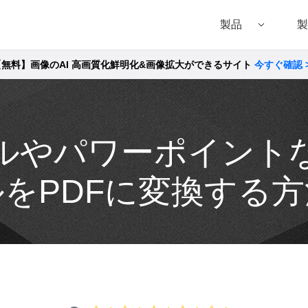
製品
製
【無料】画像のAI 高画質化鮮明化&画像拡大ができるサイト
今すぐ確認 
Filmora（フィモーラ）
UniConverter(スーパーメディア変換!
DVD
• Filmora for Windows
• UniConverter for Windows
• DVD
• Filmora for Mac
• UniConverter for Mac
• DVD
ルやパワーポイント
ルをPDFに変換する方