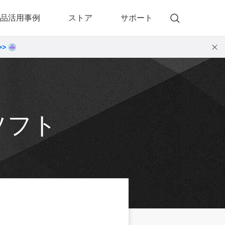
品活用事例
ストア
サポート
>>
)
 Memory（DVDメモリー）
動画・音楽変換プロ
 Memory for Windows
• 動画・音楽変換6！プロ for Windows
 Memory for Mac
• 動画・音楽変換3！プロ for Mac
ソフト