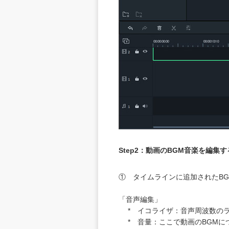
Step2：動画のBGM音楽を編集す
① タイムラインに追加されたB
「音声編集」
* イコライザ：音声周波数のラ
* 音量：ここで動画のBGMに