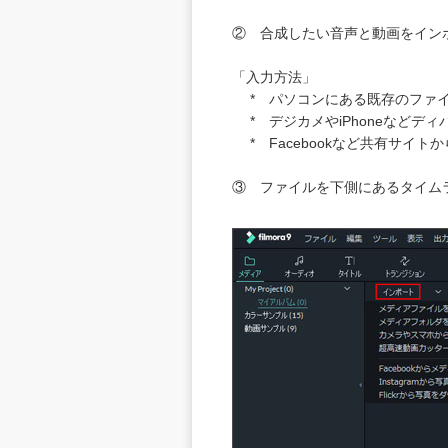
② 合成したい音声と動画をイン
「入力方法」
* パソコンにある既存のファ
* デジカメやiPhoneなどデ
* Facebookなど共有サイト
③ ファイルを下側にあるタイム