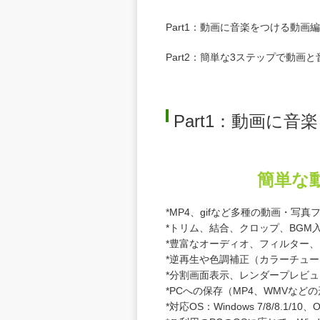
Part1：動画に音楽をつける動画
Part2：簡単な3ステップで動画
Part1：動画に
簡単な動画
*MP4、gifなど多種の動画・写
*トリム、結合、クロップ、BGM
*豊富なオーディオ、フィルター
*逆再生や色調補正（カラーチュ
*分割画面表示、レンダープレビ
*PCへの保存（MP4、WMVなどの
*対応OS：Windows 7/8/8.1/10、OS X