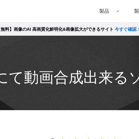
製品
製
【無料】画像のAI 高画質化鮮明化&画像拡大ができるサイト
今すぐ確認 
Filmora（フィモーラ）
UniConverter(スーパーメディア変換!
DVD
• Filmora for Windows
• UniConverter for Windows
• DVD
• Filmora for Mac
• UniConverter for Mac
• DVD
cにて動画合成出来る